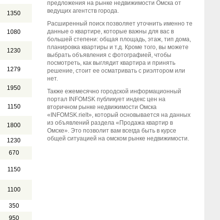
предложения на рынке недвижимости Омска от
ведущих агентств города.
1350
Расширенный поиск позволяет уточнить именно те
данные о квартире, которые важны для вас в
1080
большей степени: общая площадь, этаж, тип дома,
планировка квартиры и т.д. Кроме того, вы можете
1230
выбрать объявления с фотографией, чтобы
посмотреть, как выглядит квартира и принять
1279
решение, стоит ее осматривать с риэлтором или
нет.
1950
Также ежемесячно городской информационный
портал INFOMSK публикует индекс цен на
1150
вторичном рынке недвижимости Омска
«INFOMSK.rielt», который основывается на данных
из объявлений раздела «Продажа квартир в
1800
Омске». Это позволит вам всегда быть в курсе
общей ситуацией на омском рынке недвижимости.
1230
670
1150
1100
350
950