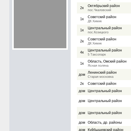
Октябрьский район
2к
пос.Чкаловский
Советский район
1к
ДК Химик
Центральный район
1к
пос.Козицкого
Советский район
2к
ДК Химик
Центральный район
4к
5 Таксопарк
Область, Омский район
1к
Ясная поляна
Ленинский район
дом
Старая московка
2к
Советский район
дом
Центральный район
дом
Центральный район
дом
Центральный район
дом
Область, др. районы
дом
Куйбышевский район