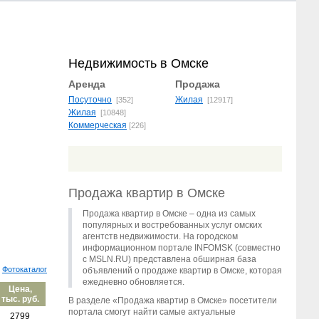
Недвижимость в Омске
Аренда
Продажа
Посуточно
Жилая
[352]
[12917]
Жилая
[10848]
Коммерческая
[226]
Продажа квартир в Омске
Продажа квартир в Омске – одна из самых
популярных и востребованных услуг омских
агентств недвижимости. На городском
информационном портале INFOMSK (совместно
с MSLN.RU) представлена обширная база
Фотокаталог
объявлений о продаже квартир в Омске, которая
ежедневно обновляется.
Цена,
тыс. руб.
В разделе «Продажа квартир в Омске» посетители
портала смогут найти самые актуальные
2799