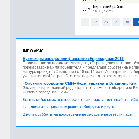
Кировский район
дом
10, 11, 12 МКР
...
27
28
29
30
3
INFOMSK
Букмекеры определили фаворитов Евровидения 2016
Традиционно за несколько месяцев до Евровидения интернет бу
прием ставок на имя победителя и предлагают собственные спис
конкурс пройдет в Стокгольме с 10 по 14 мая. Мероприятие соб
участников из 43 стран. Это, кстати, рекорд за всю историю песе
«Омскими городскими СМИ» будет управлять Владимир Кем
Экс-директор и главный редактор газеты «Новое обозрение» В
«Омские городские СМИ».
Девять мобильных центров занятости приступают к работе в Ом
На одном из социальных рынков обнаружили ртуть
В ночь с субботы на воскресенье не забудьте перевести часы