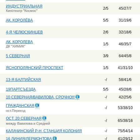
ИНДУСТРИАЛЬНАЯ
2/5
45/27/7
Кинотеатр "Космос"
АК. КОРОЛЁВА
5/5
31/19/6
4-Я ЧЕЛЮСКИНЦЕВ
2/6
32/18/6
АК. КОРОЛЕВА
1/5
46/35/7
ДК "ХИМИК"
5 СЕВЕРНАЯ
3/9
64/45/8
ЯСНОПОЛЯНСКИЙ ПРОСПЕКТ
1/5
41/31/10
13-Я БАЛТИЙСКАЯ
-/
58/41/6
19ПАРТСЪЕЗДА
5/5
45/28/6
10 СЕВЕРНАЯ/ВАВИЛОВА, СРОЧНО!!!
-/
42/25/6
ГРАЖДАНСКАЯ
-/
53/38/10
ост.Переезд
ОСТ. 20 СЕВЕРНАЯ
-/
65/38/16
между Вавилова и Средней
КАЛАЧИНСКИЙ Р-Н, СТАНЦИЯ КОЛОНИЯ
-/
75/54/14
16 ЛИНИЯ/ЛЕРМОНТОВА
-/
41/29/12