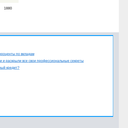
1880
проценты по вкладам
и и раскрыли все свои профессиональные секреты
ный кредит?