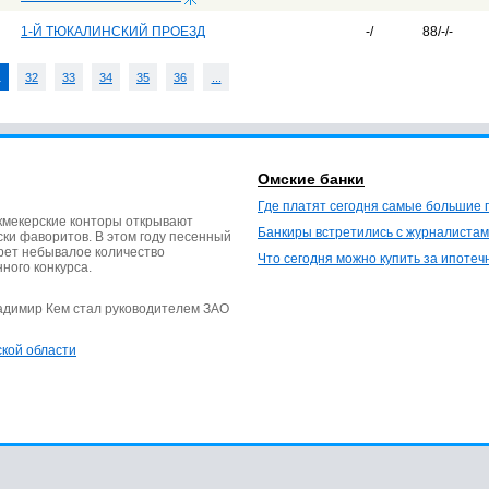
1-Й ТЮКАЛИНСКИЙ ПРОЕЗД
-/
88/-/-
1
32
33
34
35
36
...
Омские банки
Где платят сегодня самые большие 
кмекерские конторы открывают
Банкиры встретились с журналистам
ки фаворитов. В этом году песенный
ерет небывалое количество
Что сегодня можно купить за ипотеч
нного конкурса.
ладимир Кем стал руководителем ЗАО
ской области