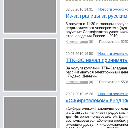
02.08.2010 14:31 [
Новости омских к
Из-за границы за русским
3 августа в 11:30 в главном корпу
педагогического университета (ауд
вручение Сертификатов участникам
страноведения России – 2010.
Комментарии
(0)
| Просмотров: 525
29.07.2010 16:50 [
Новости омских к
ТТК–ЗС начал принимать 
За услуги компании ТТК–Западная 
рассчитываться электронными ден
«Яндекс. Деньги».
Комментарии
(0)
| Просмотров: 553
29.07.2010 16:20 [
Новости омских к
«Сибирьтелеком» внедря
«Сибирьтелеком» заключил соглаш
и с 1 августа начинает предоставл
для Интернет-пользователей. Дан
воспользоваться абоненты любых 
имеющих доступ к информационной