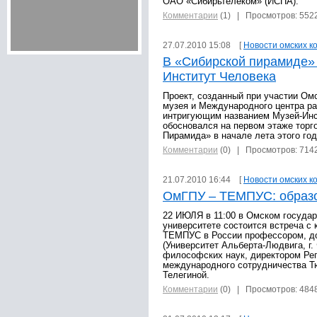
ОАО «Сибирьтелеком» (ИСПА).
Комментарии
(1)
| Просмотров: 552
27.07.2010 15:08 [
Новости омских к
В «Сибирской пирамиде» 
Институт Человека
Проект, созданный при участии Ом
музея и Международного центра ра
интригующим названием Музей-Инс
обосновался на первом этаже торг
Пирамида» в начале лета этого год
Комментарии
(0)
| Просмотров: 714
21.07.2010 16:44 [
Новости омских к
ОмГПУ – ТЕМПУС: образ
22 ИЮЛЯ в 11:00 в Омском госуда
университете состоится встреча с
ТЕМПУС в России профессором, д
(Университет Альберта-Людвига, г.
философских наук, директором Рег
международного сотрудничества Т
Телегиной.
Комментарии
(0)
| Просмотров: 484