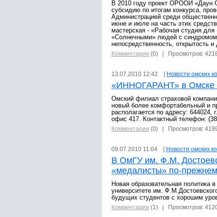
В 2010 году проект ОРООИ «Даун 
субсидию по итогам конкурса, про
Администрацией среди общественн
июне и июле на часть этих средст
мастерская - «Рабочая студия для
«Солнечными» людей с синдромом 
непосредственность, открытость и 
Комментарии
(0)
| Просмотров: 421
13.07.2010 12:42 [
Новости омских к
«ИННОГАРАНТ» в Омске 
Омский филиал страховой компан
новый более комфортабельный и п
располагается по адресу: 644024, г.
офис 417. Контактный телефон: (381
Комментарии
(0)
| Просмотров: 419
09.07.2010 11:04 [
Новости омских к
В ОмГУ им. Ф.М. Достоев
«медалисты» по-прежнем
Новая образовательная политика 
университете им. Ф.М.Достоевског
будущих студентов с хорошим уро
Комментарии
(1)
| Просмотров: 412