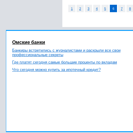
1
2
3
4
5
6
7
8
Омские банки
Банкиры встретились с журналистами и раскрыли все свои
профессиональные секреты
Где платят сегодня самые большие проценты по вкладам
Что сегодня можно купить за ипотечный кредит?