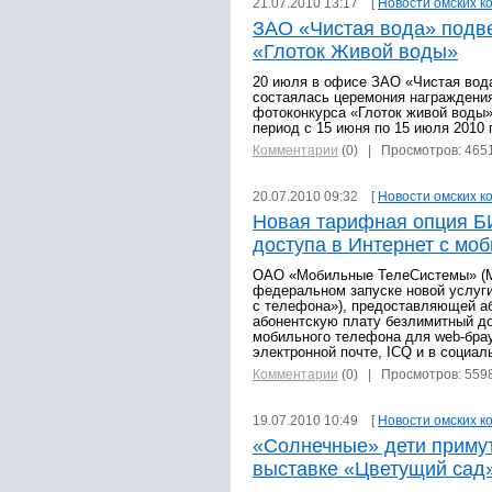
21.07.2010 13:17 [
Новости омских к
ЗАО «Чистая вода» подве
«Глоток Живой воды»
20 июля в офисе ЗАО «Чистая вод
состаялась церемония награждения
фотоконкурса «Глоток живой воды
период с 15 июня по 15 июля 2010 
Комментарии
(0)
| Просмотров: 465
20.07.2010 09:32 [
Новости омских к
Новая тарифная опция Б
доступа в Интернет с мо
ОАО «Мобильные ТелеСистемы» (М
федеральном запуске новой услуг
с телефона»), предоставляющей а
абонентскую плату безлимитный до
мобильного телефона для web-брау
электронной почте, ICQ и в социал
Комментарии
(0)
| Просмотров: 559
19.07.2010 10:49 [
Новости омских к
«Солнечные» дети примут
выставке «Цветущий сад