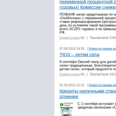
переменной процентной с
годовых! Комиссии сниже
ГЕНБАНК начал кредитование по н
«ГенИпотека» с переменной процент
ставке рефинансирования Централ
день по условиям такой программы
всего 10,25% годовых и не превыш
РФ.
Комментарии
(0)
| Просмотров: 516
07.09.2010 16:28 [
Новости омских к
ТЮЗ – детям села
8 сентября Омский театр для дете
сезон традиционным благотворит
детям села», который продлится по
Комментарии
(0)
| Просмотров: 541
01.09.2010 12:15 [
Новости омских к
Кредиты наличными стан
длиннее
С 1 сентября вступают 
кредитам наличными «