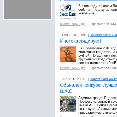
В этом году в нашем Б
события – Банку исполн
новое имя!
Комментарии
(0)
| Просмотров: 144
11.09.2010 00:09 [
Новости омских к
Ипотека лидирует!
За I полугодие 2010 го
ипотечных кредитов на
рублей. По данному по
крупнейших кредитных 
оценок агентства «Рос
Комментарии
(0)
| Просмотров: 800
10.09.2010 23:28 [
Новости омских к
Объявлен конкурс "Лучш
года"
Администрация Радиоза
Профессиональный сою
имени А.С. Попова объя
на конкурс «Лучший мо
присуждением стипенди