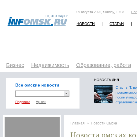
09 августа 2026, Sunday, 19:08
Пог
|
|
НОВОСТИ
СТАТЬИ
Бизнес
Недвижимость
Образование, работа
НОВОСТЬ ДНЯ
Все омские новости
Старт в IT: п
программиро
после 9 клас
Подписка
стратегическ
Главная
Новости Омска
>
Новости омских к