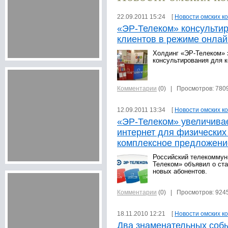
22.09.2011 15:24 [
Новости омских к
«ЭР-Телеком» консультир
клиентов в режиме онлай
Холдинг «ЭР-Телеком» 
консультирования для 
Комментарии
(0)
| Просмотров: 780
12.09.2011 13:34 [
Новости омских к
«ЭР-Телеком» увеличивае
интернет для физических
комплексное предложени
Российский телекоммун
Телеком» объявил о ст
новых абонентов.
Комментарии
(0)
| Просмотров: 924
18.11.2010 12:21 [
Новости омских к
Два знаменательных соб