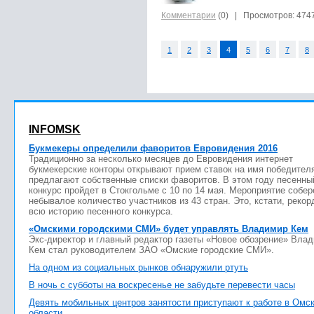
Комментарии
(0)
| Просмотров: 474
1
2
3
4
5
6
7
8
INFOMSK
Букмекеры определили фаворитов Евровидения 2016
Традиционно за несколько месяцев до Евровидения интернет
букмекерские конторы открывают прием ставок на имя победител
предлагают собственные списки фаворитов. В этом году песенны
конкурс пройдет в Стокгольме с 10 по 14 мая. Мероприятие собер
небывалое количество участников из 43 стран. Это, кстати, рекор
всю историю песенного конкурса.
«Омскими городскими СМИ» будет управлять Владимир Кем
Экс-директор и главный редактор газеты «Новое обозрение» Вла
Кем стал руководителем ЗАО «Омские городские СМИ».
На одном из социальных рынков обнаружили ртуть
В ночь с субботы на воскресенье не забудьте перевести часы
Девять мобильных центров занятости приступают к работе в Омс
области