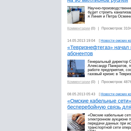
на 90 миллионов рублей
Научно-производственн
будет строить канализа
я Линия и Петра Осмини
Комментарии
(0)
| Просмотров: 310
14.05.2013 19:04 [
Новости омских к
«Тевризнефтегаз» начал
абонентов
Генеральный директор 
Александр Панкратов, п
работе предприятия, со
газовый кризис в Тевриз
Комментарии
(0)
| Просмотров: 487
08.05.2013 05:43 [
Новости омских к
«Омские кабельные сети»
бесперебойную связь для
«Омские кабельные сет
электронном аукционе 
передачи данных при и
транспортной сети опер