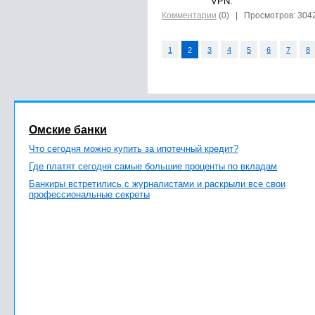
VPN.
Комментарии
(0)
| Просмотров: 304
1
2
3
4
5
6
7
8
Омские банки
Что сегодня можно купить за ипотечный кредит?
Где платят сегодня самые большие проценты по вкладам
Банкиры встретились с журналистами и раскрыли все свои
профессиональные секреты