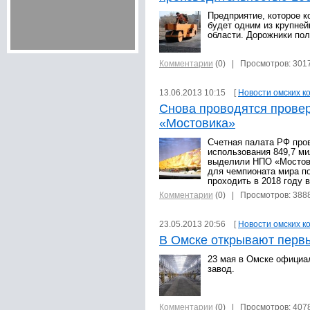
Предприятие, которое к
будет одним из крупне
области. Дорожники пол
Комментарии
(0)
| Просмотров: 301
13.06.2013 10:15 [
Новости омских к
Снова проводятся провер
«Мостовика»
Счетная палата РФ про
использования 849,7 ми
выделили НПО «Мостови
для чемпионата мира по
проходить в 2018 году 
Комментарии
(0)
| Просмотров: 388
23.05.2013 20:56 [
Новости омских к
В Омске открывают перв
23 мая в Омске официа
завод.
Комментарии
(0)
| Просмотров: 407