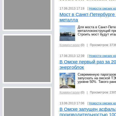
17.06.2013 17:19 [
Новости омских к
Мост в Санкт-Петербурге 
металла
Для моста в Санкт-Пете
металлоконструкций пре
Строить мост будут ита
Комментарии
(0)
| Просмотров: 373
17.06.2013 12:39 [
Новости омских к
В Омске первый раз за 2
энергоблок
Современную парогазов
запускать на омской ТЭ
уровне 50%. Такого ран
Комментарии
(0)
| Просмотров: 230
13.06.2013 17:06 [
Новости омских к
В Омске запущен асфаль
производительностью 100