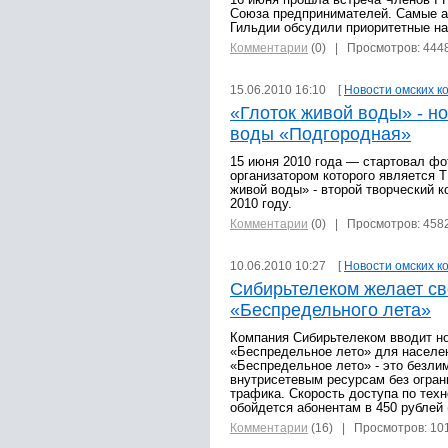
16 июня прошла встреча Членов I 
Союза предпринимателей. Самые а
Гильдии обсудили приоритетные на
Комментарии
(0)
| Просмотров: 444
15.06.2010 16:10 [
Новости омских к
«Глоток живой воды» - н
воды «Подгородная»
15 июня 2010 года — стартовал фо
организатором которого является 
живой воды» - второй творческий 
2010 году.
Комментарии
(0)
| Просмотров: 458
10.06.2010 10:27 [
Новости омских к
Сибирьтелеком желает с
«Беспредельного лета»
Компания Сибирьтелеком вводит н
«Беспредельное лето» для населе
«Беспредельное лето» - это безлим
внутрисетевым ресурсам без огран
трафика. Скорость доступа по техн
обойдется абонентам в 450 рублей 
Комментарии
(16)
| Просмотров: 10