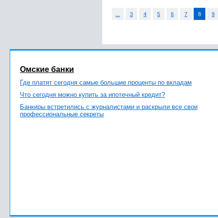
...
3
4
5
6
7
8
9
Омские банки
Где платят сегодня самые большие проценты по вкладам
Что сегодня можно купить за ипотечный кредит?
Банкиры встретились с журналистами и раскрыли все свои
профессиональные секреты