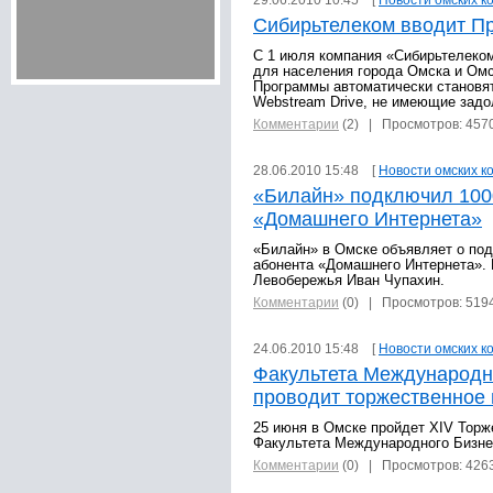
29.06.2010 10:45 [
Новости омских к
Сибирьтелеком вводит П
С 1 июля компания «Сибирьтелеко
для населения города Омска и Омс
Программы автоматически становя
Webstream Drive, не имеющие задо
Комментарии
(2)
| Просмотров: 457
28.06.2010 15:48 [
Новости омских к
«Билайн» подключил 100
«Домашнего Интернета»
«Билайн» в Омске объявляет о под
абонента «Домашнего Интернета». 
Левобережья Иван Чупахин.
Комментарии
(0)
| Просмотров: 519
24.06.2010 15:48 [
Новости омских к
Факультета Международн
проводит торжественное 
25 июня в Омске пройдет XIV Торж
Факультета Международного Бизне
Комментарии
(0)
| Просмотров: 426