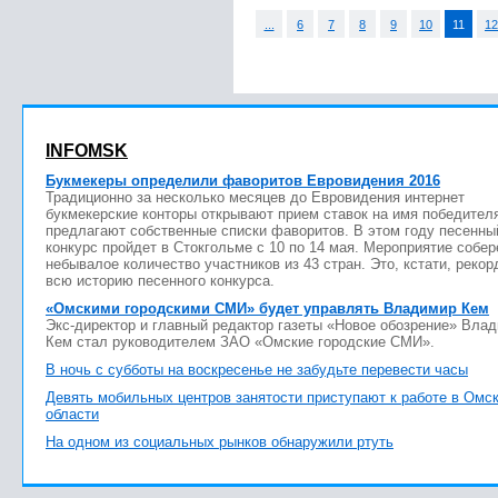
...
6
7
8
9
10
11
12
INFOMSK
Букмекеры определили фаворитов Евровидения 2016
Традиционно за несколько месяцев до Евровидения интернет
букмекерские конторы открывают прием ставок на имя победител
предлагают собственные списки фаворитов. В этом году песенны
конкурс пройдет в Стокгольме с 10 по 14 мая. Мероприятие собер
небывалое количество участников из 43 стран. Это, кстати, рекор
всю историю песенного конкурса.
«Омскими городскими СМИ» будет управлять Владимир Кем
Экс-директор и главный редактор газеты «Новое обозрение» Вла
Кем стал руководителем ЗАО «Омские городские СМИ».
В ночь с субботы на воскресенье не забудьте перевести часы
Девять мобильных центров занятости приступают к работе в Омс
области
На одном из социальных рынков обнаружили ртуть