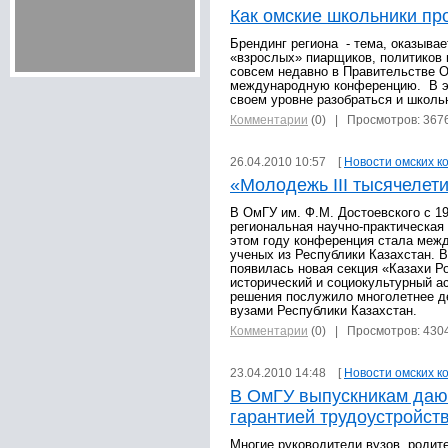
Как омские школьники пр
Брендинг региона - тема, оказывае
«взрослых» пиарщиков, политиков 
совсем недавно в Правительстве О
международную конференцию. В э
своем уровне разобраться и школь
Комментарии
(0)
| Просмотров: 367
26.04.2010 10:57 [
Новости омских к
«Молодежь III тысячелет
В ОмГУ им. Ф.М. Достоевского с 1
региональная научно-практическая
этом году конференция стала меж
ученых из Республики Казахстан. 
появилась новая секция «Казахи Ро
исторический и социокультурный ас
решения послужило многолетнее д
вузами Республики Казахстан.
Комментарии
(0)
| Просмотров: 430
23.04.2010 14:48 [
Новости омских к
В ОмГУ выпускникам даю
гарантией трудоустройст
Многие руководители вузов, родит