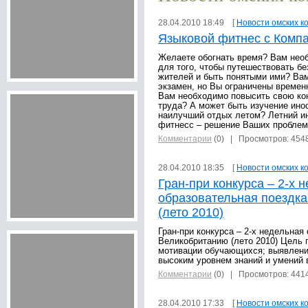
28.04.2010 18:49 [
Новости омских к
Языковой фитнес с Компа
Желаете обогнать время? Вам нео
для того, чтобы путешествовать б
жителей и быть понятыми ими? Ва
экзамен, но Вы ограничены време
Вам необходимо повысить свою ко
труда? А может быть изучение ино
наилучший отдых летом? Летний и
фитнесс – решение Ваших проблем
Комментарии
(0)
| Просмотров: 454
28.04.2010 18:35 [
Новости омских к
Гран-при конкурса – 2-х 
образовательная поездка
(лето 2010)
Гран-при конкурса – 2-х недельная
Великобританию (лето 2010) Цель 
мотивации обучающихся; выявлени
высоким уровнем знаний и умений 
Комментарии
(0)
| Просмотров: 441
28.04.2010 17:33 [
Новости омских к