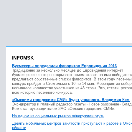
INFOMSK
Букмекеры определили фаворитов Евровидения 2016
Традиционно за несколько месяцев до Евровидения интернет
букмекерские конторы открывают прием ставок на имя победител
предлагают собственные списки фаворитов. В этом году песенны
конкурс пройдет в Стокгольме с 10 по 14 мая. Мероприятие собер
небывалое количество участников из 43 стран. Это, кстати, рекор
всю историю песенного конкурса.
«Омскими городскими СМИ» будет управлять Владимир Кем
Экс-директор и главный редактор газеты «Новое обозрение» Вла
Кем стал руководителем ЗАО «Омские городские СМИ».
На одном из социальных рынков обнаружили ртуть
Девять мобильных центров занятости приступают к работе в Омс
области