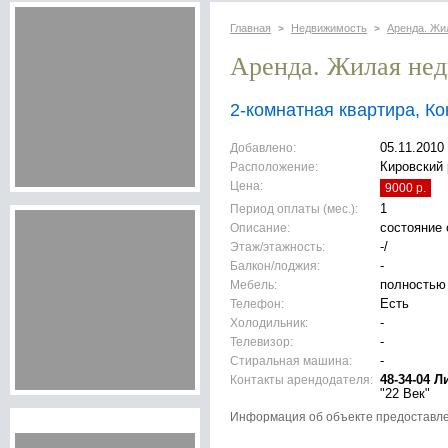
Главная
Недвижимость
Аренда. Жи
>
>
Аренда. Жилая не
2-комнатная квартира, К
Добавлено:
05.11.2010
Расположение:
Кировский 
Цена:
9000 р.
Период оплаты (мес.):
1
Описание:
состояние 
Этаж/этажность:
-/
Балкон/лоджия:
-
Мебель:
полностью
Телефон:
Есть
Холодильник:
-
Телевизор:
-
Стиральная машина:
-
Контакты арендодателя:
48-34-04 Л
"22 Век"
Информация об объекте предоставл