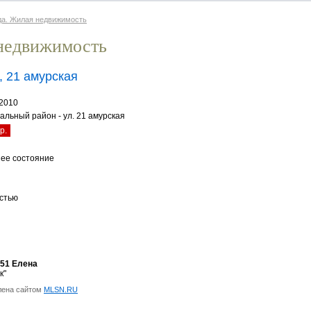
да. Жилая недвижимость
недвижимость
, 21 амурская
.2010
альный район - ул. 21 амурская
р.
ее состояние
стью
-51 Елена
к"
лена сайтом
MLSN.RU