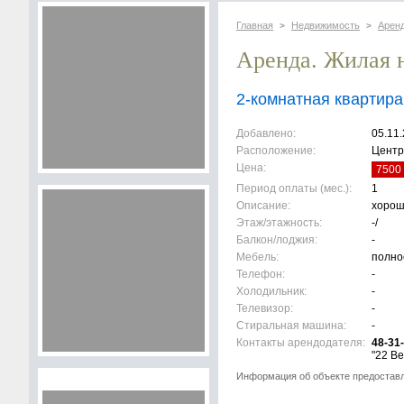
Главная
Недвижимость
Арен
>
>
Аренда. Жилая 
2-комнатная квартира
Добавлено:
05.11
Расположение:
Центр
Цена:
7500 
Период оплаты (мес.):
1
Описание:
хорош
Этаж/этажность:
-/
Балкон/лоджия:
-
Мебель:
полно
Телефон:
-
Холодильник:
-
Телевизор:
-
Стиральная машина:
-
Контакты арендодателя:
48-31
"22 Ве
Информация об объекте предостав