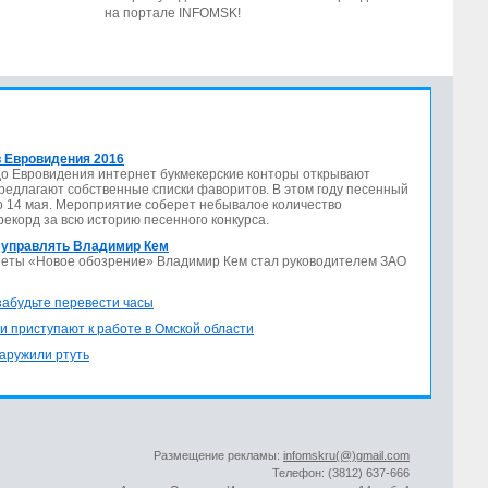
на портале INFOMSK!
 Евровидения 2016
до Евровидения интернет букмекерские конторы открывают
предлагают собственные списки фаворитов. В этом году песенный
по 14 мая. Мероприятие соберет небывалое количество
 рекорд за всю историю песенного конкурса.
 управлять Владимир Кем
азеты «Новое обозрение» Владимир Кем стал руководителем ЗАО
 забудьте перевести часы
и приступают к работе в Омской области
аружили ртуть
Размещение рекламы:
infomskru(@)gmail.com
Телефон: (3812) 637-666