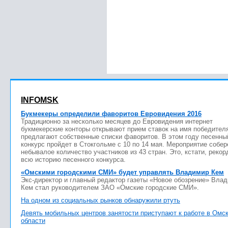
INFOMSK
Букмекеры определили фаворитов Евровидения 2016
Традиционно за несколько месяцев до Евровидения интернет
букмекерские конторы открывают прием ставок на имя победител
предлагают собственные списки фаворитов. В этом году песенны
конкурс пройдет в Стокгольме с 10 по 14 мая. Мероприятие собер
небывалое количество участников из 43 стран. Это, кстати, рекор
всю историю песенного конкурса.
«Омскими городскими СМИ» будет управлять Владимир Кем
Экс-директор и главный редактор газеты «Новое обозрение» Вла
Кем стал руководителем ЗАО «Омские городские СМИ».
На одном из социальных рынков обнаружили ртуть
Девять мобильных центров занятости приступают к работе в Омс
области