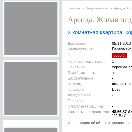
Главная
Недвижимость
Аренда. Жи
>
>
Аренда. Жилая не
3-комнатная квартира, К
Добавлено:
05.11.2010
Расположение:
Первомайск
Цена:
8000 р.
Период оплаты (мес.):
1
Описание:
хорошее с
Этаж/этажность:
-/
Балкон/лоджия:
-
Мебель:
полностью
Телефон:
Есть
Холодильник:
-
Телевизор:
-
Стиральная машина:
-
Контакты арендодателя:
48-66-37 А
"22 Век"
Информация об объекте предоставл