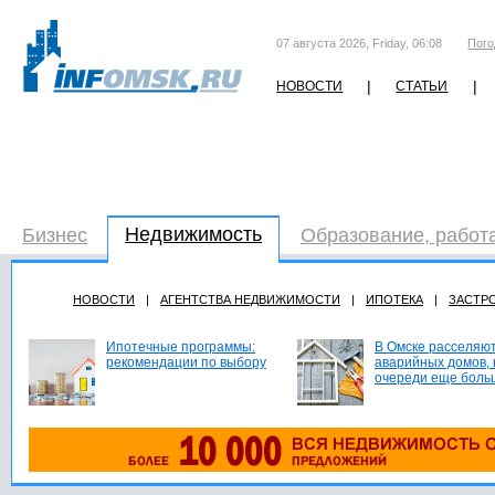
07 августа 2026, Friday, 06:08
Пого
|
|
НОВОСТИ
СТАТЬИ
Недвижимость
Бизнес
Образование, работ
НОВОСТИ
|
АГЕНТСТВА НЕДВИЖИМОСТИ
|
ИПОТЕКА
|
ЗАСТР
Ипотечные программы:
В Омске расселяют
рекомендации по выбору
аварийных домов, 
очереди еще боль