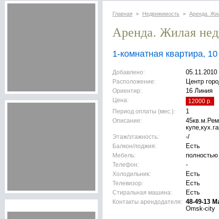
Главная
Недвижимость
Аренда. Жи
>
>
Аренда. Жилая не
1-комнатная квартира, 10
Добавлено:
05.11.2010
Расположение:
Центр горо
Ориентир:
16 Линия
Цена:
12000 р.
Период оплаты (мес.):
1
Описание:
45кв.м.Ре
купе,кух.г
Этаж/этажность:
-/
Балкон/лоджия:
Есть
Мебель:
полностью
Телефон:
-
Холодильник:
Есть
Телевизор:
Есть
Стиральная машина:
Есть
Контакты арендодателя:
48-49-13 
Omsk-city