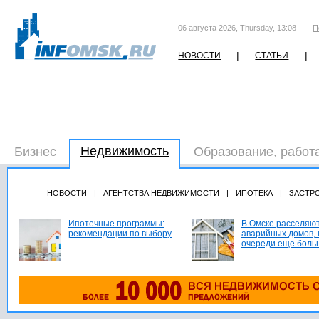
06 августа 2026, Thursday, 13:08
П
|
|
НОВОСТИ
СТАТЬИ
Недвижимость
Бизнес
Образование, работ
НОВОСТИ
|
АГЕНТСТВА НЕДВИЖИМОСТИ
|
ИПОТЕКА
|
ЗАСТР
Ипотечные программы:
В Омске расселяют
рекомендации по выбору
аварийных домов, 
очереди еще боль