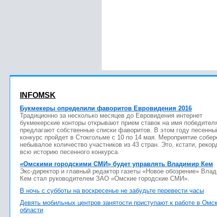
INFOMSK
Букмекеры определили фаворитов Евровидения 2016
Традиционно за несколько месяцев до Евровидения интернет
букмекерские конторы открывают прием ставок на имя победител
предлагают собственные списки фаворитов. В этом году песенны
конкурс пройдет в Стокгольме с 10 по 14 мая. Мероприятие собер
небывалое количество участников из 43 стран. Это, кстати, рекор
всю историю песенного конкурса.
«Омскими городскими СМИ» будет управлять Владимир Кем
Экс-директор и главный редактор газеты «Новое обозрение» Вла
Кем стал руководителем ЗАО «Омские городские СМИ».
В ночь с субботы на воскресенье не забудьте перевести часы
Девять мобильных центров занятости приступают к работе в Омс
области