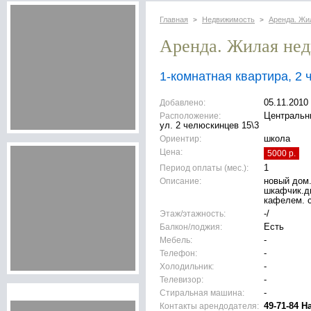
Главная
Недвижимость
Аренда. Жи
>
>
Аренда. Жилая не
1-комнатная квартира, 2 
Добавлено:
05.11.2010
Расположение:
Центральны
ул. 2 челюскинцев 15\3
Ориентир:
школа
Цена:
5000 р.
Период оплаты (мес.):
1
Описание:
новый дом
шкафчик.д
кафелем. 
Этаж/этажность:
-/
Балкон/лоджия:
Есть
Мебель:
-
Телефон:
-
Холодильник:
-
Телевизор:
-
Стиральная машина:
-
Контакты арендодателя:
49-71-84 Н