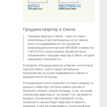
МАРКСА
ДМИТРИЕВА 2/1
700 руб./сут.
16000 руб./мес.
Продажа квартир в Омске
Продажа квартир в Омске – одна из самых
популярных и востребованных услуг омских
агентств недвижимости. На городском
информационном портале INFOMSK (совместно
с MSLN.RU) представлена обширная база
объявлений о продаже квартир в Омске, которая
ежедневно обновляется.
В разделе «Продажа квартир в Омске» посетители
портала смогут найти самые актуальные
предложения на рынке недвижимости Омска от
ведущих агентств города.
Расширенный поиск позволяет уточнить именно те
данные о квартире, которые важны для вас в
большей степени: общая площадь, этаж, тип дома,
планировка квартиры и т.д. Кроме того, вы можете
выбрать объявления с фотографией, чтобы
посмотреть, как выглядит квартира и принять
решение, стоит ее осматривать с риэлтором или