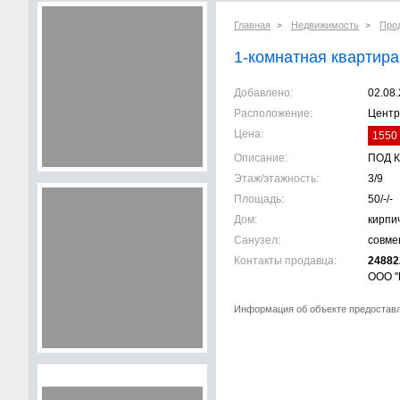
Главная
Недвижимость
Про
>
>
1-комнатная квартира,
Добавлено:
02.08
Расположение:
Центр
Цена:
1550 
Описание:
ПОД К
Этаж/этажность:
3/9
Площадь:
50/-/-
Дом:
кирпи
Санузел:
совм
Контакты продавца:
24882
ООО "
Информация об объекте предостав