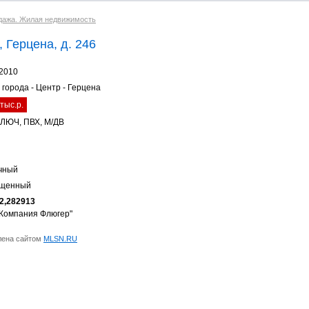
дажа. Жилая недвижимость
 Герцена, д. 246
.2010
 города - Центр - Герцена
тыс.р.
ЛЮЧ, ПВХ, М/ДВ
чный
ещенный
2,282913
Компания Флюгер"
лена сайтом
MLSN.RU