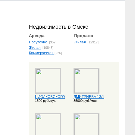
Недвижимость в Омске
Аренда
Продажа
Посуточно
Жилая
[352]
[12917]
Жилая
[10848]
Коммерческая
[226]
ЦИОЛКОВСКОГО
ДМИТРИЕВА 13/1
1500 руб./сут.
35000 руб./мес.