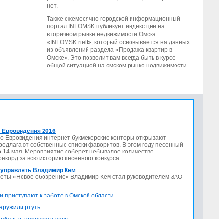
нет.
Также ежемесячно городской информационный
портал INFOMSK публикует индекс цен на
вторичном рынке недвижимости Омска
«INFOMSK.rielt», который основывается на данных
из объявлений раздела «Продажа квартир в
Омске». Это позволит вам всегда быть в курсе
общей ситуацией на омском рынке недвижимости.
 Евровидения 2016
до Евровидения интернет букмекерские конторы открывают
предлагают собственные списки фаворитов. В этом году песенный
по 14 мая. Мероприятие соберет небывалое количество
 рекорд за всю историю песенного конкурса.
 управлять Владимир Кем
азеты «Новое обозрение» Владимир Кем стал руководителем ЗАО
и приступают к работе в Омской области
аружили ртуть