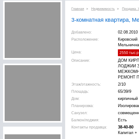
Главная
Недвижимость
Продажа. 
>
>
3-комнатная квартира, Ме
Добавлено:
02.08.2010
Расположение:
Кировский 
Мельнична
Цена:
2550 тыс.р
Описание:
ДОМ КИРПИ
ЛОДЖИИ 
МЕЖКОМН
РЕМОНТ 
Этаж/этажность:
2/10
Площадь:
65/39/9
Дом:
кирпичный
Планировка:
Изолирова
Санузел:
совмещен
Балкон/лоджия:
Есть
Контакты продавца:
38-40-80
Капитал +