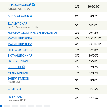
ГРИЗОДУБОВОЙ
1/2
36.6/19/7
Д/ПОЛИКЛИНИКА
АВИАГОРОДОК
2/5
30/17/6
11 АМУРСКАЯ
5/5
44/30/6
ост.11 Амурская по 24Сев.
НИЖЕОМСКИЙ Р-Н., УЛ ТРУДОВАЯ
2/2
60/42/7
МАСЛЕННИКОВА
4/9
160/113/12
МАСЛЕННИКОВА
4/9
160/113/12
ПЕТРА ИЛЬИЧЕВА
1/5
42/25/6
1 СТАНЦИОННАЯ
3/5
80/60/9
НАБЕРЕЖНАЯ
4/5
45/28/6
БЕРЕГОВОЙ
1/2
32/17/7
МЕЛЬНИЧНАЯ
1/5
32/17/7
ЭНЕРГЕТИКОВ
9/9
33/18/6
ДК ЗВЕЗД
КОМКОВА
2/9
100/-/-
ПУТИЛОВА
4/5
30.3/-/-
напротив АРГО