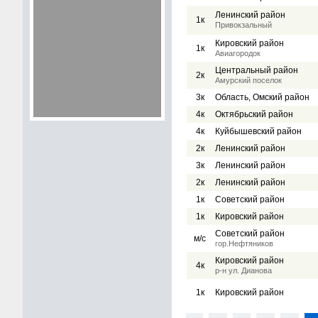
Ленинский район
1к
Привокзальный
Кировский район
1к
Авиагородок
Центральный район
2к
Амурский поселок
3к
Область, Омский район
4к
Октябрьский район
4к
Куйбышевский район
2к
Ленинский район
3к
Ленинский район
2к
Ленинский район
1к
Советский район
1к
Кировский район
Советский район
м/с
гор.Нефтяников
Кировский район
4к
р-н ул. Дианова
1к
Кировский район