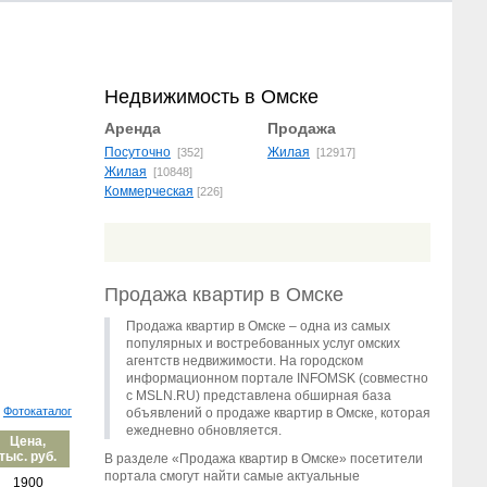
Недвижимость в Омске
Аренда
Продажа
Посуточно
Жилая
[352]
[12917]
Жилая
[10848]
Коммерческая
[226]
Продажа квартир в Омске
Продажа квартир в Омске – одна из самых
популярных и востребованных услуг омских
агентств недвижимости. На городском
информационном портале INFOMSK (совместно
с MSLN.RU) представлена обширная база
Фотокаталог
объявлений о продаже квартир в Омске, которая
ежедневно обновляется.
Цена,
тыс. руб.
В разделе «Продажа квартир в Омске» посетители
портала смогут найти самые актуальные
1900