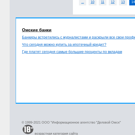
...
10
11
12
13
14
Омские банки
Банкиры встретились с журналистами и раскрыли все свои про
Что сегодня можно купить за ипотечный кредит?
Где платят сегодня самые большие проценты по вкладам
© 1999-2021 ООО "Информационное агентство "Деловой Омск"
возрастная категория сайта