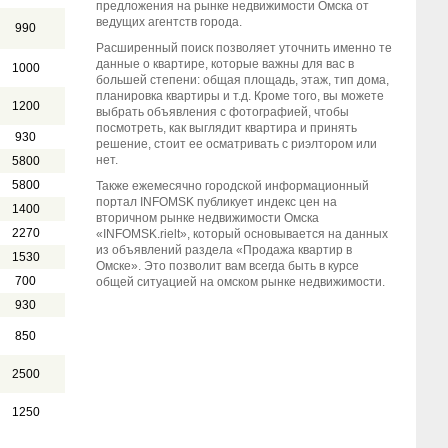
предложения на рынке недвижимости Омска от
ведущих агентств города.
990
Расширенный поиск позволяет уточнить именно те
данные о квартире, которые важны для вас в
1000
большей степени: общая площадь, этаж, тип дома,
планировка квартиры и т.д. Кроме того, вы можете
1200
выбрать объявления с фотографией, чтобы
посмотреть, как выглядит квартира и принять
930
решение, стоит ее осматривать с риэлтором или
нет.
5800
5800
Также ежемесячно городской информационный
портал INFOMSK публикует индекс цен на
1400
вторичном рынке недвижимости Омска
2270
«INFOMSK.rielt», который основывается на данных
из объявлений раздела «Продажа квартир в
1530
Омске». Это позволит вам всегда быть в курсе
700
общей ситуацией на омском рынке недвижимости.
930
850
2500
1250