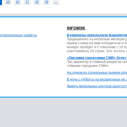
15
16
17
18
19
...
INFOMSK
фессиональные секреты
Букмекеры определили фаворитов
Традиционно за несколько месяцев 
прием ставок на имя победителя и 
конкурс пройдет в Стокгольме с 10 
участников из 43 стран. Это, кстати,
«Омскими городскими СМИ» будет
Экс-директор и главный редактор г
«Омские городские СМИ».
На одном из социальных рынков обн
В ночь с субботы на воскресенье не
Девять мобильных центров занятост