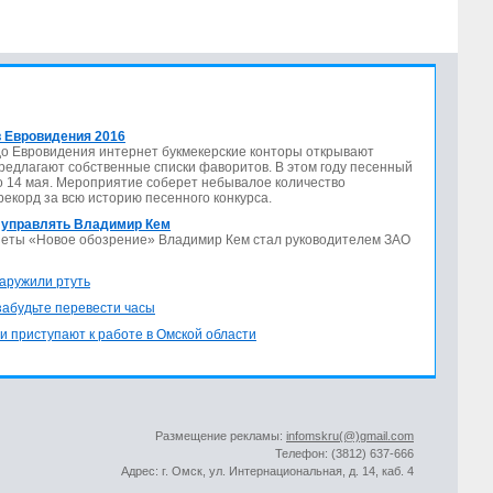
 Евровидения 2016
до Евровидения интернет букмекерские конторы открывают
предлагают собственные списки фаворитов. В этом году песенный
по 14 мая. Мероприятие соберет небывалое количество
 рекорд за всю историю песенного конкурса.
 управлять Владимир Кем
азеты «Новое обозрение» Владимир Кем стал руководителем ЗАО
аружили ртуть
 забудьте перевести часы
и приступают к работе в Омской области
Размещение рекламы:
infomskru(@)gmail.com
Телефон: (3812) 637-666
Адрес: г. Омск, ул. Интернациональная, д. 14, каб. 4