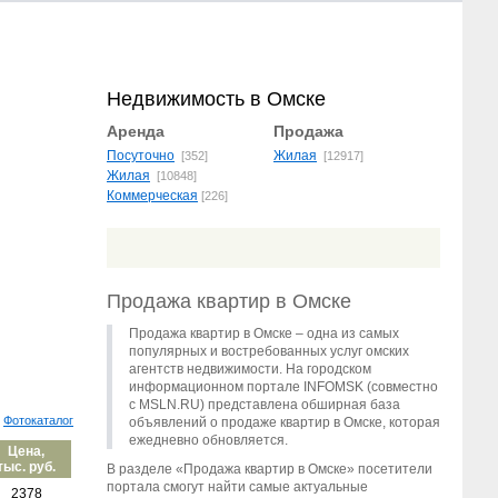
Недвижимость в Омске
Аренда
Продажа
Посуточно
Жилая
[352]
[12917]
Жилая
[10848]
Коммерческая
[226]
Продажа квартир в Омске
Продажа квартир в Омске – одна из самых
популярных и востребованных услуг омских
агентств недвижимости. На городском
информационном портале INFOMSK (совместно
с MSLN.RU) представлена обширная база
Фотокаталог
объявлений о продаже квартир в Омске, которая
ежедневно обновляется.
Цена,
тыс. руб.
В разделе «Продажа квартир в Омске» посетители
портала смогут найти самые актуальные
2378