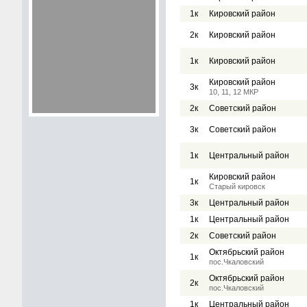
1к
Кировский район
2к
Кировский район
1к
Кировский район
Кировский район
3к
10, 11, 12 МКР
2к
Советский район
3к
Советский район
1к
Центральный район
Кировский район
1к
Старый кировск
3к
Центральный район
1к
Центральный район
2к
Советский район
Октябрьский район
1к
пос.Чкаловский
Октябрьский район
2к
пос.Чкаловский
1к
Центральный район