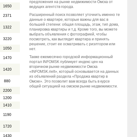
предложения на рынке недвижимости Омска от
1650
ведущих агентств города.
Расширенный поиск позволяет уточнить именно те
2371
данные о квартире, которые важны для вас в
большей степени: общая площадь, этаж, тип дома,
1322
планировка квартиры и т.д. Кроме того, вы можете
выбрать объявления с фотографией, чтобы
3220
посмотреть, как выглядит квартира и принять
решение, стоит ее осматривать с риэлтором или
1050
нет.
Также ежемесячно городской информационный
1470
портал INFOMSK публикует индекс цен на
вторичном рынке недвижимости Омска
1420
«INFOMSK.rielt», который основывается на данных
из объявлений раздела «Продажа квартир в
880
Омске». Это позволит вам всегда быть в курсе
общей ситуацией на омском рынке недвижимости.
2200
1200
1410
1190
1720
1430