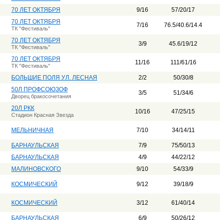
70 ЛЕТ ОКТЯБРЯ
9/16
57/20/17
70 ЛЕТ ОКТЯБРЯ
7/16
76.5/40.6/14.4
ТК "Фестиваль"
70 ЛЕТ ОКТЯБРЯ
3/9
45.6/19/12
ТК "Фестиваль"
70 ЛЕТ ОКТЯБРЯ
11/16
111/61/16
ТК "Фестиваль"
БОЛЬШИЕ ПОЛЯ УЛ. ЛЕСНАЯ
2/2
50/30/8
50Л ПРОФСОЮЗОФ
3/5
51/34/6
Дворец бракосочетания
20Л РКК
10/16
47/25/15
Стадион Красная Звезда
МЕЛЬНИЧНАЯ
7/10
34/14/11
БАРНАУЛЬСКАЯ
7/9
75/50/13
БАРНАУЛЬСКАЯ
4/9
44/22/12
МАЛИНОВСКОГО
9/10
54/33/9
КОСМИЧЕСКИЙ
9/12
39/18/9
КОСМИЧЕСКИЙ
3/12
61/40/14
БАРНАУЛЬСКАЯ
6/9
50/26/12