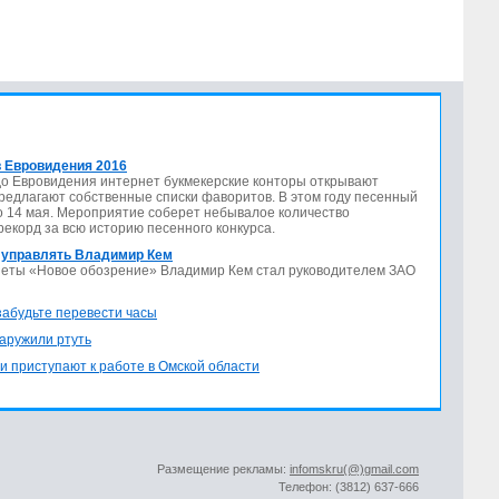
 Евровидения 2016
до Евровидения интернет букмекерские конторы открывают
предлагают собственные списки фаворитов. В этом году песенный
по 14 мая. Мероприятие соберет небывалое количество
 рекорд за всю историю песенного конкурса.
 управлять Владимир Кем
азеты «Новое обозрение» Владимир Кем стал руководителем ЗАО
 забудьте перевести часы
аружили ртуть
и приступают к работе в Омской области
Размещение рекламы:
infomskru(@)gmail.com
Телефон: (3812) 637-666