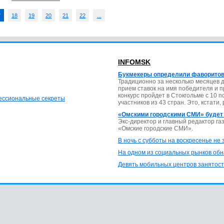
7
18
19
20
21
22
...
INFOMSK
Букмекеры определили фаворитов
Традиционно за несколько месяцев 
прием ставок на имя победителя и 
конкурс пройдет в Стокгольме с 10 
фессиональные секреты
участников из 43 стран. Это, кстати,
«Омскими городскими СМИ» будет
Экс-директор и главный редактор г
«Омские городские СМИ».
В ночь с субботы на воскресенье не
На одном из социальных рынков обн
Девять мобильных центров занятост