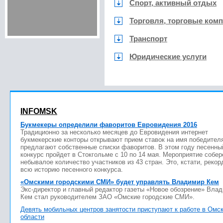
Спорт, активный отдых
Торговля, торговые ком
Транспорт
Юридические услуги
INFOMSK
Букмекеры определили фаворитов Евровидения 2016
Традиционно за несколько месяцев до Евровидения интернет
букмекерские конторы открывают прием ставок на имя победител
предлагают собственные списки фаворитов. В этом году песенны
конкурс пройдет в Стокгольме с 10 по 14 мая. Мероприятие собер
небывалое количество участников из 43 стран. Это, кстати, рекор
всю историю песенного конкурса.
«Омскими городскими СМИ» будет управлять Владимир Кем
Экс-директор и главный редактор газеты «Новое обозрение» Вла
Кем стал руководителем ЗАО «Омские городские СМИ».
Девять мобильных центров занятости приступают к работе в Омс
области