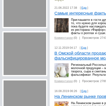
21.06.2022 17:38 [
Еда
]
Самые интересные факты
Приглашаете в гости д
то, что нужно для хоро
пока будете наслаждат
из ресторана «Фарфор»
факты о роллах и суши.
Комментарии
(0)
| Просмотров: 274
12.11.2019 04:17 [
Еда
]
В Омской области прода
фальсифицированное мол
Региональный Россельх
молочной продукции – м
творога, сыра и сметан
фальсификат. Результа
Комментарии
(0)
| Просмотров: 278
16.08.2019 06:26 [
Еда
]
На Ленинском рынке про
На Ленинском рынке в р