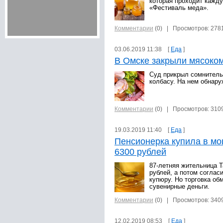
которая проходит кажду
«Фестиваль меда».
Комментарии
(0)
| Просмотров: 278
03.06.2019 11:38 [
Еда
]
В Омске закрыли мясоко
Суд прикрыл сомнитель
колбасу. На нем обнар
Комментарии
(0)
| Просмотров: 310
19.03.2019 11:40 [
Еда
]
Пенсионерка купила в мо
6300 рублей
87-летняя жительница Т
рублей, а потом соглас
купюру. Но торговка об
сувенирные деньги.
Комментарии
(0)
| Просмотров: 340
12.02.2019 08:53 [
Еда
]