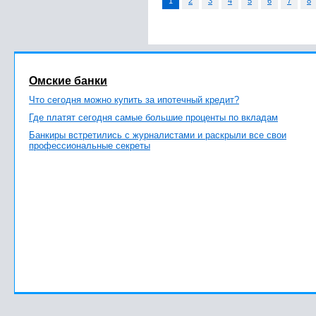
1
2
3
4
5
6
7
8
Омские банки
Что сегодня можно купить за ипотечный кредит?
Где платят сегодня самые большие проценты по вкладам
Банкиры встретились с журналистами и раскрыли все свои
профессиональные секреты