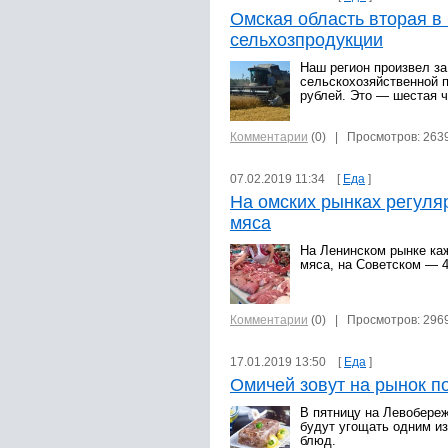
Омская область вторая в
сельхозпродукции
Наш регион произвел з
сельскохозяйственной 
рублей. Это — шестая 
Комментарии
(0)
| Просмотров: 263
07.02.2019 11:34 [
Еда
]
На омских рынках регуля
мяса
На Ленинском рынке ка
мяса, на Советском — 4
Комментарии
(0)
| Просмотров: 296
17.01.2019 13:50 [
Еда
]
Омичей зовут на рынок п
В пятницу на Левобере
будут угощать одним и
блюд.