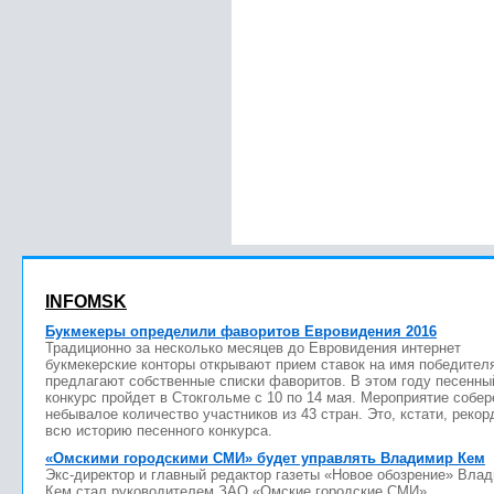
INFOMSK
Букмекеры определили фаворитов Евровидения 2016
Традиционно за несколько месяцев до Евровидения интернет
букмекерские конторы открывают прием ставок на имя победител
предлагают собственные списки фаворитов. В этом году песенны
конкурс пройдет в Стокгольме с 10 по 14 мая. Мероприятие собер
небывалое количество участников из 43 стран. Это, кстати, рекор
всю историю песенного конкурса.
«Омскими городскими СМИ» будет управлять Владимир Кем
Экс-директор и главный редактор газеты «Новое обозрение» Вла
Кем стал руководителем ЗАО «Омские городские СМИ».