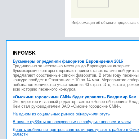
Информация об объекте предоставл
INFOMSK
Букмекеры определили фаворитов Евровидения 2016
Традиционно за несколько месяцев до Евровидения интернет
букмекерские конторы открывают прием ставок на имя победител
предлагают собственные списки фаворитов. В этом году песенны
конкурс пройдет в Стокгольме с 10 по 14 мая. Мероприятие собер
небывалое количество участников из 43 стран. Это, кстати, рекор
всю историю песенного конкурса.
«Омскими городскими СМИ» будет управлять Владимир Кем
Экс-директор и главный редактор газеты «Новое обозрение» Вла
Кем стал руководителем ЗАО «Омские городские СМИ».
На одном из социальных рынков обнаружили ртуть
В ночь с субботы на воскресенье не забудьте перевести часы
Девять мобильных центров занятости приступают к работе в Омс
области