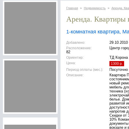
Главная
Недвижимость
Аренда. Кв
>
>
Аренда. Квартиры 
1-комнатная квартира, М
Добавлено:
29.10.2010
Расположение:
Центр горо
82
Ориентир:
ТД Корона
Цена:
1300 р.
Период оплаты (мес.):
Посуточно
Описание:
Квартира П
состоянием
новый ремо
мебель дл
техника (х
электрочай
белье. Дом
развитой и
доступност
напротив д
Скидки от 
10% Коман
документы 
вокзале и 