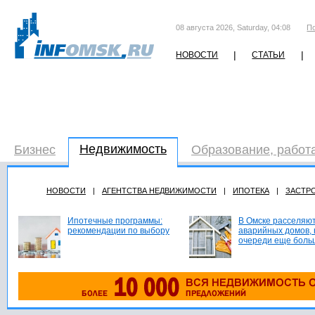
08 августа 2026, Saturday, 04:08
П
|
|
НОВОСТИ
СТАТЬИ
Недвижимость
Бизнес
Образование, работ
НОВОСТИ
|
АГЕНТСТВА НЕДВИЖИМОСТИ
|
ИПОТЕКА
|
ЗАСТР
Ипотечные программы:
В Омске расселяют
рекомендации по выбору
аварийных домов, 
очереди еще боль