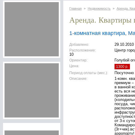
Главная
Недвижимость
Аренда. Кв
>
>
Аренда. Квартиры 
1-комнатная квартира, М
Добавлено:
29.10.2010
Расположение:
Центр горо
10
Ориентир:
Голубой ог
Цена:
1300 р.
Период оплаты (мес.):
Посуточно
Описание:
1-комн. к
премиум – 
в ванной к
есть вся н
проживания
(холодильн
посуда, чи
расположен
инфраструк
доступност
от 3-х суто
Командиро
(3г+чек).в
аэропорту