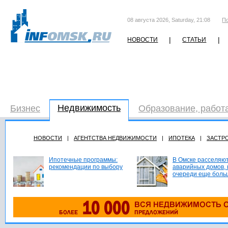
08 августа 2026, Saturday, 21:08
П
|
|
НОВОСТИ
СТАТЬИ
Недвижимость
Бизнес
Образование, работ
НОВОСТИ
|
АГЕНТСТВА НЕДВИЖИМОСТИ
|
ИПОТЕКА
|
ЗАСТР
Ипотечные программы:
В Омске расселяют
рекомендации по выбору
аварийных домов, 
очереди еще боль