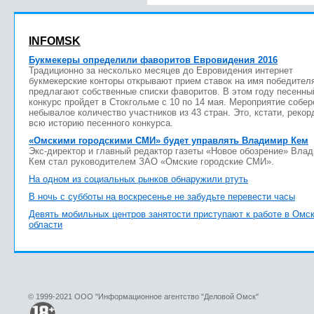
INFOMSK
Букмекеры определили фаворитов Евровидения 2016
Традиционно за несколько месяцев до Евровидения интернет
букмекерские конторы открывают прием ставок на имя победител
предлагают собственные списки фаворитов. В этом году песенны
конкурс пройдет в Стокгольме с 10 по 14 мая. Мероприятие собер
небывалое количество участников из 43 стран. Это, кстати, рекор
всю историю песенного конкурса.
«Омскими городскими СМИ» будет управлять Владимир Кем
Экс-директор и главный редактор газеты «Новое обозрение» Вла
Кем стал руководителем ЗАО «Омские городские СМИ».
На одном из социальных рынков обнаружили ртуть
В ночь с субботы на воскресенье не забудьте перевести часы
Девять мобильных центров занятости приступают к работе в Омс
области
© 1999-2021 ООО "Информационное агентство "Деловой Омск"