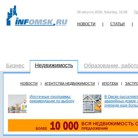
08 августа 2026, Saturday, 16:08
П
|
|
НОВОСТИ
СТАТЬИ
Недвижимость
Бизнес
Образование, работ
НОВОСТИ
|
АГЕНТСТВА НЕДВИЖИМОСТИ
|
ИПОТЕКА
|
ЗАСТР
Ипотечные программы:
В Омске расселяют
рекомендации по выбору
аварийных домов, 
очереди еще боль