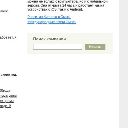
можно не только с компьютера, но и с мобильной
версии. Она открыта 24 часа и работает как на
устройствах с iOS, так и с Android.
Какие
Развитие бизнеса в Омске
Международные связи Омска
аботает, я
Поиск компании
скоро год.
00года
ду муж ушел
ее время
роде. В