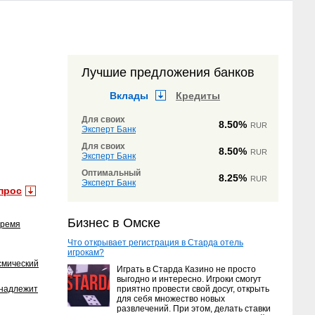
Лучшие предложения банков
Вклады
Кредиты
Для своих
8.50%
RUR
Эксперт Банк
Для своих
8.50%
RUR
Эксперт Банк
Оптимальный
8.25%
RUR
Эксперт Банк
прос
Бизнес в Омске
время
Что открывает регистрация в Старда отель
игрокам?
смический
Играть в Старда Казино не просто
выгодно и интересно. Игроки смогут
инадлежит
приятно провести свой досуг, открыть
для себя множество новых
развлечений. При этом, делать ставки