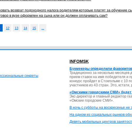
овать возврат подоходного налога родителям,которые платят за обучение с
говор в вузе оформлен на сына или он должен оплачивать сам?
1
12
13
14
15
...
INFOMSK
Букмекеры определили фаворитов
Традиционно за несколько месяцев 
фессиональные секреты
прием ставок на имя победителя и 
конкурс пройдет в Стокгольме с 10 
участников из 43 стран. Это, кстати,
«Омскими городскими СМИ» будет
Экс-директор и главный редактор г
«Омские городские СМИ».
В ночь с субботы на воскресенье не
На одном из социальных рынков обн
Девять мобильных центров занятост