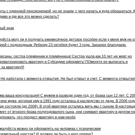
ты с одинокой пенсионеркой, но не знаем, с чего начать и куда обращаться. 
имо и где все это можно сделать?
ный знак
уйста,могу ли я получать ежемесячное детское пособие если у меня муж не р
лей с подоходным. Ребенку 23 октября будет 3 года. Заранее благодарю.
писаны: сестра,племянник и племянница! Сестра ушла как 10 лет не жевт но
риватизировать квартиру и Субсидию оформить! ПОмогите ее выписать и
за квартиру!!!
Не работала с момента открытия. Не был открыт и счет. С момента открытия 
а ваша консультация! С мужем в разводе один год, от брака сын 12 лет. С 20
ртире мужа, которая ему в 1991 году осталась в наследство от деда. В 2006 го
еще состояли (до 2008). В этой квартире остались жить мы с сыном. В настоящ
еет от второго брака полугодовалого сына, они снимают квартиру в другом го
грожать, что продаст квартиру и нам необх
жалуйста можно пи оформлять на человека с психическим
емельный участок? И должен ли быть у него опекун?