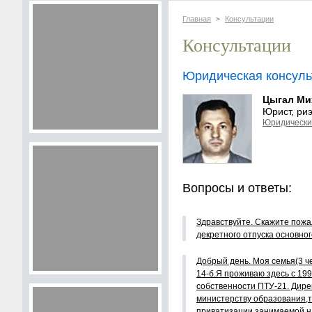
Главная
Консультации
>
Консультации
Юридическая консуль
Цыгал Ми
Юрист, ри
Юридически
Вопросы и ответы:
Здравствуйте. Скажите пожа
декретного отпуска основно
Добрый день. Моя семья(3 ч
14-б.Я проживаю здесь с 199
собственности ПТУ-21. Дире
министерству образования,т
приватизации,занимаемой на