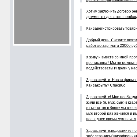
Хотим заключить договор рен
документы для этого необход
Как зарегистрировать товар
Добрый день. Скажите пожал
работаю зарплата 23000 руб
я живу и вместе со мной про
прописанна!! Мы не можем п
подействовать! И долги у нас 
Здравствуйте. Новая фирма. 
Как закрыть? Спасибо
Здравствуйте! Мне необходим
жили все (я, муж, сын) в ква
от меня, но в браке мы все 
муж второй раз женился и им
последнее время муж начал у
Здравствуйте,подскажите по
заболеванием(шизофрения)з