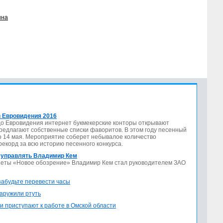
ына
 Евровидения 2016
до Евровидения интернет букмекерские конторы открывают
предлагают собственные списки фаворитов. В этом году песенный
по 14 мая. Мероприятие соберет небывалое количество
 рекорд за всю историю песенного конкурса.
 управлять Владимир Кем
азеты «Новое обозрение» Владимир Кем стал руководителем ЗАО
 забудьте перевести часы
аружили ртуть
и приступают к работе в Омской области