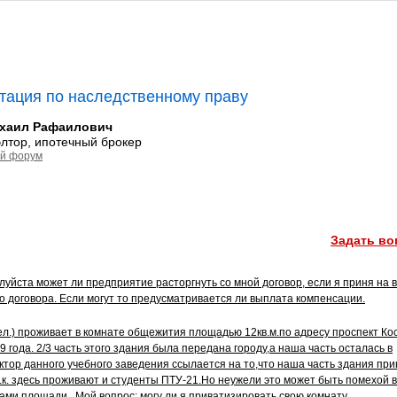
тация по наследственному праву
хаил Рафаилович
элтор, ипотечный брокер
й форум
Задать во
луйста может ли предприятие расторгнуть со мной договор, если я приня на 
го договора. Если могут то предусматривается ли выплата компенсации.
ел.) проживает в комнате общежития площадью 12кв.м.по адресу проспект Ко
9 года. 2/3 часть этого здания была передана городу,а наша часть осталась в
ктор данного учебного заведения ссылается на то,что наша часть здания пр
.к. здесь проживают и студенты ПТУ-21.Но неужели это может быть помехой в
ми площади...Мой вопрос: могу ли я приватизировать свою комнату.