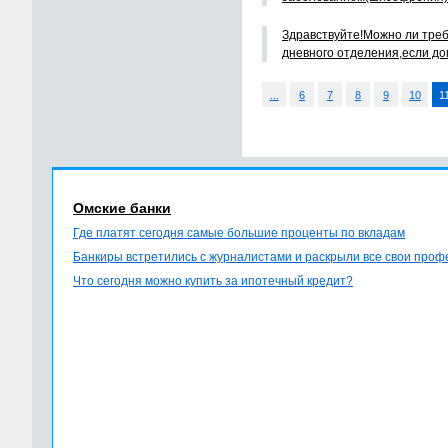
Здравствуйте!Можно ли треб
дневного отделения,если до
...
6
7
8
9
10
1
Омские банки
Где платят сегодня самые большие проценты по вкладам
Банкиры встретились с журналистами и раскрыли все свои про
Что сегодня можно купить за ипотечный кредит?