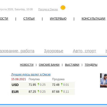
густа 2026, Saturday, 10:08
Погода в Омске
|
|
|
ОСТИ
СТАТЬИ
ИНТЕРВЬЮ
КОНСУЛЬТАЦИИ
азование, работа
Здоровье
Авто, спорт
НОВОСТИ
|
ОМСКИЕ БАНКИ
|
ВЫСТАВКИ
|
ТЕНДЕРЫ
Лучшие курсы валют в Омске
15.06.2021
Покупка
Продажа
USD
71.95
0.25
72.48
0.01
EUR
87.25
0.25
87.68
0.11