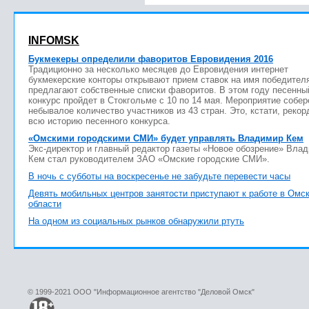
INFOMSK
Букмекеры определили фаворитов Евровидения 2016
Традиционно за несколько месяцев до Евровидения интернет
букмекерские конторы открывают прием ставок на имя победител
предлагают собственные списки фаворитов. В этом году песенны
конкурс пройдет в Стокгольме с 10 по 14 мая. Мероприятие собер
небывалое количество участников из 43 стран. Это, кстати, рекор
всю историю песенного конкурса.
«Омскими городскими СМИ» будет управлять Владимир Кем
Экс-директор и главный редактор газеты «Новое обозрение» Вла
Кем стал руководителем ЗАО «Омские городские СМИ».
В ночь с субботы на воскресенье не забудьте перевести часы
Девять мобильных центров занятости приступают к работе в Омс
области
На одном из социальных рынков обнаружили ртуть
© 1999-2021 ООО "Информационное агентство "Деловой Омск"