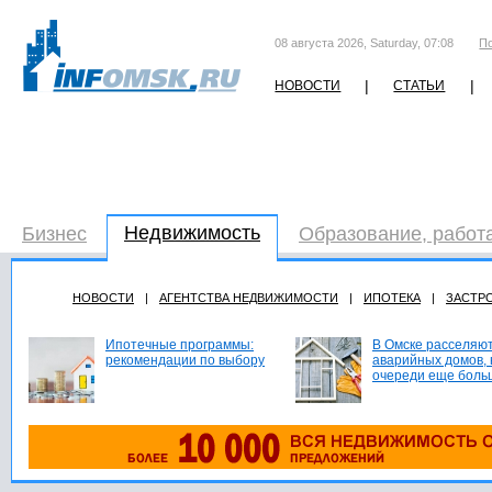
08 августа 2026, Saturday, 07:08
П
|
|
НОВОСТИ
СТАТЬИ
Недвижимость
Бизнес
Образование, работ
НОВОСТИ
|
АГЕНТСТВА НЕДВИЖИМОСТИ
|
ИПОТЕКА
|
ЗАСТР
Ипотечные программы:
В Омске расселяют
рекомендации по выбору
аварийных домов, 
очереди еще боль