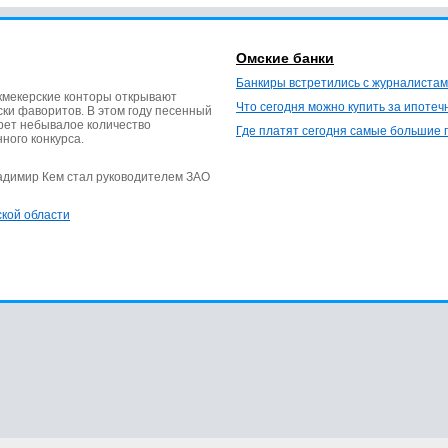
Омские банки
Банкиры встретились с журналистам
кмекерские конторы открывают
Что сегодня можно купить за ипотеч
ки фаворитов. В этом году песенный
ерет небывалое количество
Где платят сегодня самые большие 
нного конкурса.
ладимир Кем стал руководителем ЗАО
ской области