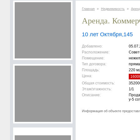
Главная
Недвижимость
Арен
>
>
Аренда. Коммер
10 лет Октября,145
Добавлено:
05.07.
Расположение:
Совет
Помещение:
нежил
Тип договора:
пряма
Площадь:
220 м
Цена:
16000
Общая стоимость:
35200
Этаж/этажность:
1/1
Описание:
Продаж
у-5 со
Информация об объекте предостав