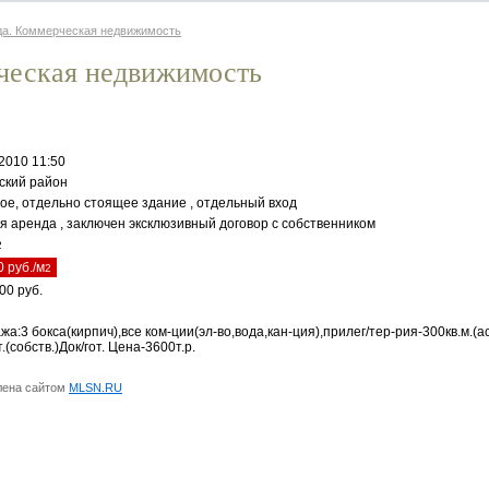
да. Коммерческая недвижимость
ческая недвижимость
2010 11:50
ский район
ое, отдельно стоящее здание , отдельный вход
я аренда , заключен эксклюзивный договор с собственником
2
 руб./м
2
00 руб.
а:3 бокса(кирпич),все ком-ции(эл-во,вода,кан-ция),прилег/тер-рия-300кв.м.(ас
т.(собств.)Док/гот. Цена-3600т.р.
лена сайтом
MLSN.RU