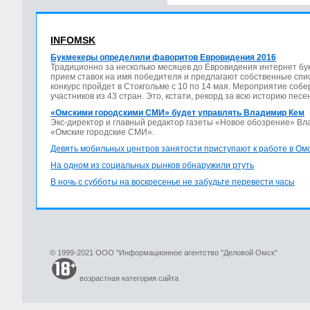
INFOMSK
Букмекеры определили фаворитов Евровидения 2016
Традиционно за несколько месяцев до Евровидения интернет бу
прием ставок на имя победителя и предлагают собственные спис
конкурс пройдет в Стокгольме с 10 по 14 мая. Мероприятие соб
участников из 43 стран. Это, кстати, рекорд за всю историю песе
«Омскими городскими СМИ» будет управлять Владимир Кем
Экс-директор и главный редактор газеты «Новое обозрение» В
«Омские городские СМИ».
Девять мобильных центров занятости приступают к работе в Ом
На одном из социальных рынков обнаружили ртуть
В ночь с субботы на воскресенье не забудьте перевести часы
© 1999-2021 ООО "Информационное агентство "Деловой Омск"
возрастная категория сайта