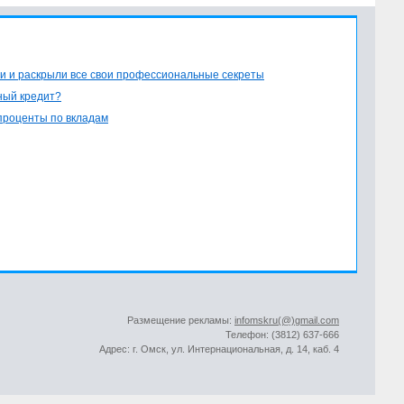
и и раскрыли все свои профессиональные секреты
ный кредит?
проценты по вкладам
Размещение рекламы:
infomskru(@)gmail.com
Телефон: (3812) 637-666
Адрес: г. Омск, ул. Интернациональная, д. 14, каб. 4