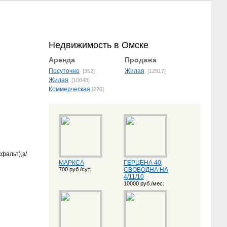
Недвижимость в Омске
Аренда
Продажа
Посуточно
Жилая
[352]
[12917]
Жилая
[10848]
Коммерческая
[226]
фальт),з/
МАРКСА
ГЕРЦЕНА 40,
700 руб./сут.
СВОБОДНА НА
4/11/10
10000 руб./мес.