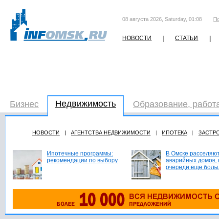
08 августа 2026, Saturday, 01:08
П
|
|
НОВОСТИ
СТАТЬИ
Недвижимость
Бизнес
Образование, работ
НОВОСТИ
|
АГЕНТСТВА НЕДВИЖИМОСТИ
|
ИПОТЕКА
|
ЗАСТР
Ипотечные программы:
В Омске расселяют
рекомендации по выбору
аварийных домов, 
очереди еще боль