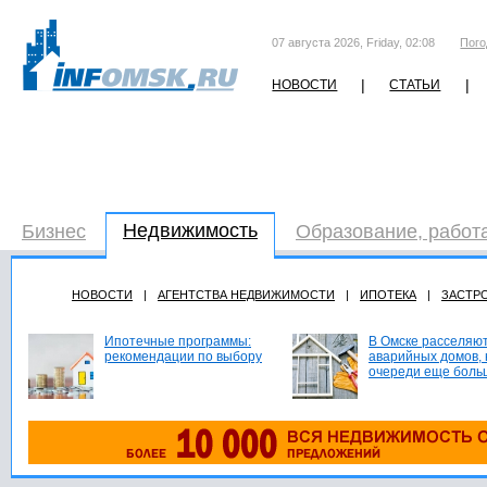
07 августа 2026, Friday, 02:08
Пого
|
|
НОВОСТИ
СТАТЬИ
Недвижимость
Бизнес
Образование, работ
НОВОСТИ
|
АГЕНТСТВА НЕДВИЖИМОСТИ
|
ИПОТЕКА
|
ЗАСТР
Ипотечные программы:
В Омске расселяют
рекомендации по выбору
аварийных домов, 
очереди еще боль