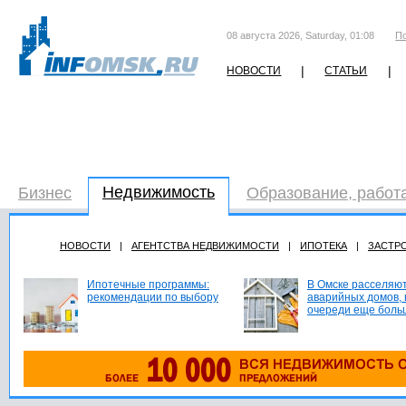
08 августа 2026, Saturday, 01:08
П
|
|
НОВОСТИ
СТАТЬИ
Недвижимость
Бизнес
Образование, работ
НОВОСТИ
|
АГЕНТСТВА НЕДВИЖИМОСТИ
|
ИПОТЕКА
|
ЗАСТР
Ипотечные программы:
В Омске расселяют
рекомендации по выбору
аварийных домов, 
очереди еще боль