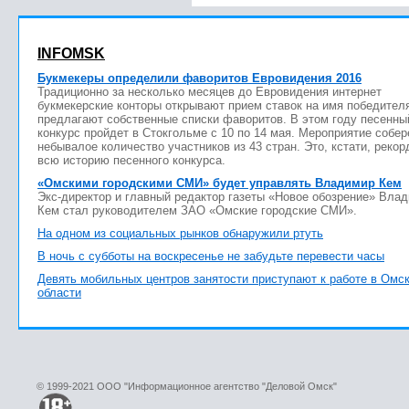
INFOMSK
Букмекеры определили фаворитов Евровидения 2016
Традиционно за несколько месяцев до Евровидения интернет
букмекерские конторы открывают прием ставок на имя победител
предлагают собственные списки фаворитов. В этом году песенны
конкурс пройдет в Стокгольме с 10 по 14 мая. Мероприятие собер
небывалое количество участников из 43 стран. Это, кстати, рекор
всю историю песенного конкурса.
«Омскими городскими СМИ» будет управлять Владимир Кем
Экс-директор и главный редактор газеты «Новое обозрение» Вла
Кем стал руководителем ЗАО «Омские городские СМИ».
На одном из социальных рынков обнаружили ртуть
В ночь с субботы на воскресенье не забудьте перевести часы
Девять мобильных центров занятости приступают к работе в Омс
области
© 1999-2021 ООО "Информационное агентство "Деловой Омск"