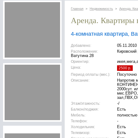
Главная
Недвижимость
Аренда. Кв
>
>
Аренда. Квартиры 
4-комнатная квартира, Ва
Добавлено:
05.11.2010
Расположение:
Кировский р
Ватутина 28
Ориентир:
икея,мега,
Цена:
2500 р.
Период оплаты (мес.):
Посуточно
Описание:
Напротив 
КОНТИНЕ
2000сут. и
мес.ЕВРО,в
зал,ПВХ,О
Этаж/этажность:
-/
Балкон/лоджия:
Есть
Мебель:
полностью
Телефон:
-
Холодильник:
Есть
Телевизор:
Есть