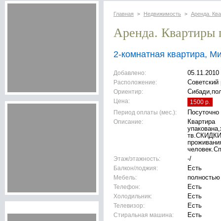
Главная
Недвижимость
Аренда. Кв
>
>
Аренда. Квартиры 
2-комнатная квартира, М
Добавлено:
05.11.2010
Расположение:
Советский 
Ориентир:
Сибади,по
Цена:
1500 р.
Период оплаты (мес.):
Посуточно
Описание:
Квартира
упакована,
тв.СКИДКИ!
проживания
человек.Сп
Этаж/этажность:
-/
Балкон/лоджия:
Есть
Мебель:
полностью
Телефон:
Есть
Холодильник:
Есть
Телевизор:
Есть
Стиральная машина:
Есть