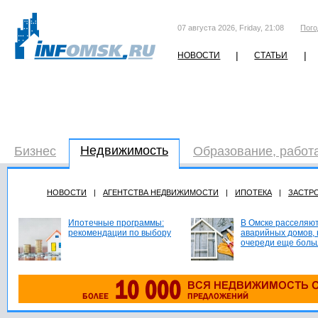
07 августа 2026, Friday, 21:08
Пого
|
|
НОВОСТИ
СТАТЬИ
Недвижимость
Бизнес
Образование, работ
НОВОСТИ
|
АГЕНТСТВА НЕДВИЖИМОСТИ
|
ИПОТЕКА
|
ЗАСТР
Ипотечные программы:
В Омске расселяют
рекомендации по выбору
аварийных домов, 
очереди еще боль