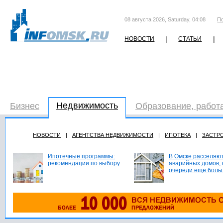
08 августа 2026, Saturday, 04:08
П
|
|
НОВОСТИ
СТАТЬИ
Недвижимость
Бизнес
Образование, работ
НОВОСТИ
|
АГЕНТСТВА НЕДВИЖИМОСТИ
|
ИПОТЕКА
|
ЗАСТР
Ипотечные программы:
В Омске расселяют
рекомендации по выбору
аварийных домов, 
очереди еще боль