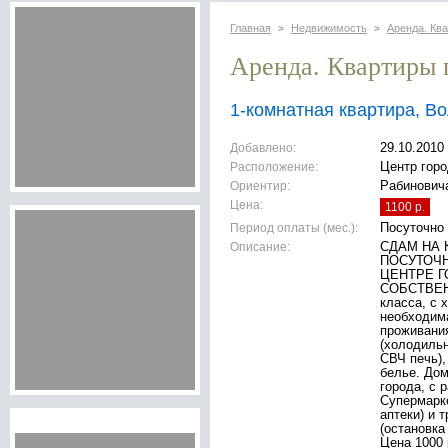
Главная
Недвижимость
Аренда. Кв
>
>
Аренда. Квартиры 
1-комнатная квартира, В
Добавлено:
29.10.2010
Расположение:
Центр горо
Ориентир:
Рабинович
Цена:
1100 р.
Период оплаты (мес.):
Посуточно
Описание:
СДАМ НА 
ПОСУТОЧН
ЦЕНТРЕ Г
СОБСТВЕНН
класса, с 
необходим
проживания
(холодильн
СВЧ печь),
белье. Дом
города, с 
Супермарке
аптеки) и 
(остановка
Цена 1000 