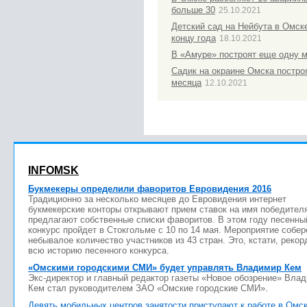
больше 30
25.10.2021
Детский сад на Нейбута в Омске
концу года
18.10.2021
В «Амуре» построят еще одну 
Садик на окраине Омска постро
месяца
12.10.2021
INFOMSK
Букмекеры определили фаворитов Евровидения 2016
Традиционно за несколько месяцев до Евровидения интернет
букмекерские конторы открывают прием ставок на имя победител
предлагают собственные списки фаворитов. В этом году песенны
конкурс пройдет в Стокгольме с 10 по 14 мая. Мероприятие собер
небывалое количество участников из 43 стран. Это, кстати, рекор
всю историю песенного конкурса.
«Омскими городскими СМИ» будет управлять Владимир Кем
Экс-директор и главный редактор газеты «Новое обозрение» Вла
Кем стал руководителем ЗАО «Омские городские СМИ».
Девять мобильных центров занятости приступают к работе в Омс