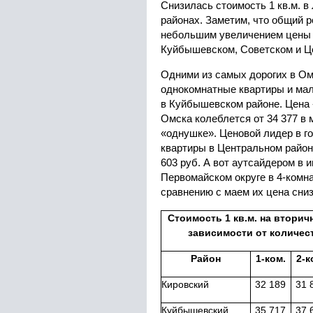
Снизилась стоимость 1 кв.м. 
районах. Заметим, что общий 
небольшим увеличением цены 
Куйбышевском, Советском и Ц
Одними из самых дорогих в Ом
однокомнатные квартиры и мал
в Куйбышевском районе. Цена 
Омска колеблется от 34 377 в 
«однушке». Ценовой лидер в г
квартиры в Центральном районе,
603 руб. А вот аутсайдером в 
Первомайском округе в 4-комна
сравнению с маем их цена сниз
Стоимость 1 кв.м. на втори
зависимости
от количест
Район
1-ком.
2-к
Кировский
32 189
31 
Куйбышевский
35 717
37 